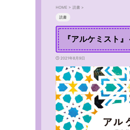
HOME
>
読書
>
読書
『アルケミスト』
2021年8月9日